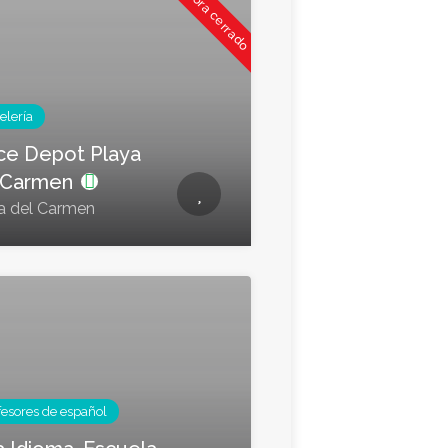
Ahora cerrado
elería
ice Depot Playa
 Carmen
a del Carmen
fesores de español