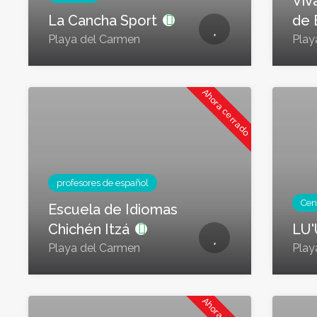
Viv
La Cancha Sport
de 
Playa del Carmen
Play
Ahora cerrado
profesores de español
Cen
Escuela de Idiomas
Chichén Itzá
LU
Playa del Carmen
Play