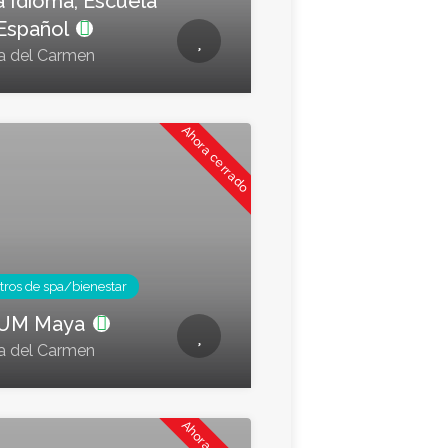
a Idioma, Escuela
Español
a del Carmen
Ahora cerrado
tros de spa/bienestar
'UM Maya
a del Carmen