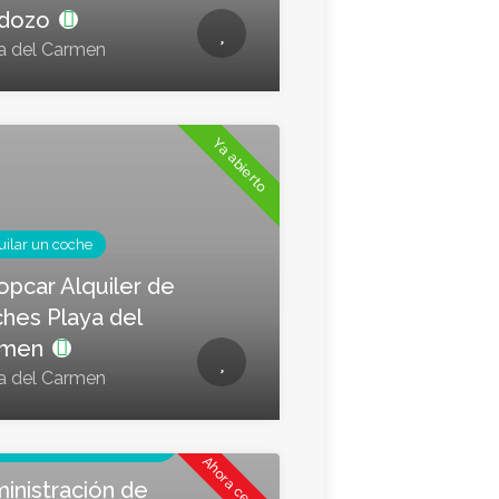
rdozo
a del Carmen
Ya abierto
uilar un coche
opcar Alquiler de
hes Playa del
rmen
a del Carmen
inistración de
piedades
Ahora cerrado
inistración de