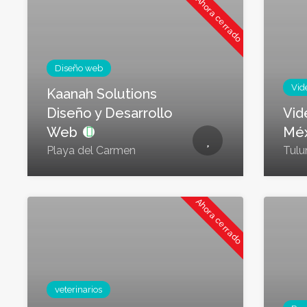
Ahora cerrado
Diseño web
Vid
Kaanah Solutions
Diseño y Desarrollo
Vid
Web
Mé
Playa del Carmen
Tul
Ahora cerrado
veterinarios