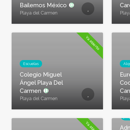
Bailemos México
Ca
Playa del Carmen
Play
Ya abierto
Escuelas
Alq
Colegio Miguel
Eur
Ángel Playa Del
Coc
Carmen
Ca
Playa del Carmen
Play
Adm
pro
Ya abierto
Adm