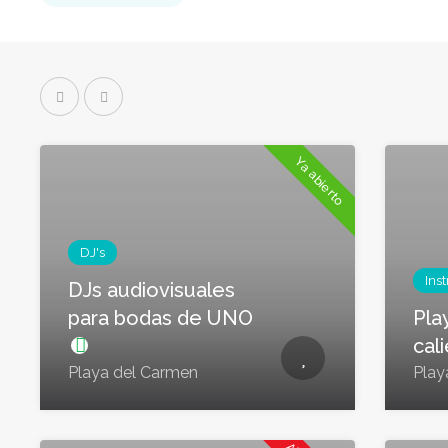
Ya abierto
DJ's
Ins
DJs audiovisuales
para bodas de UNO
Pla
cal
Playa del Carmen
Play