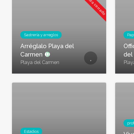
Ahora cerrado
Sastrería y arreglos
Pap
Arréglalo Playa del
Off
Carmen
del
Playa del Carmen
Play
pro
Estadios