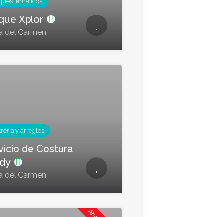
ques temáticos
que Xplor
a del Carmen
rería y arreglos
vicio de Costura
ndy
a del Carmen