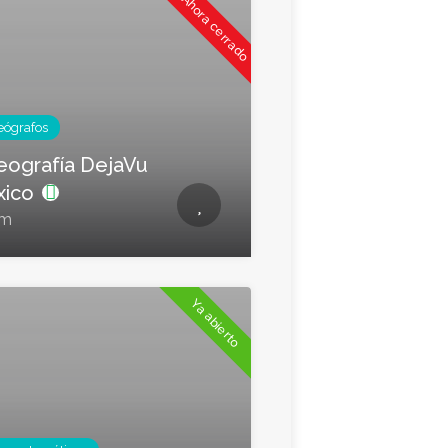
Ahora cerrado
eógrafos
eografía DejaVu
xico
um
Ya abierto