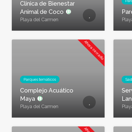
Par
Clínica de Bienestar
Animal de Coco
Par
Playa del Carmen
Play
Ahora cerrado
Parques temáticos
Sast
Complejo Acuático
Ser
Maya
La
Playa del Carmen
Play