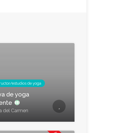
tructor/estudios de yoga
ya de yoga
iente
a del Carmen