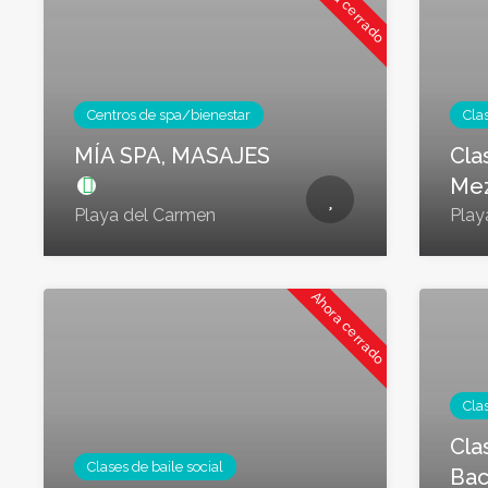
Ahora cerrado
Centros de spa/bienestar
Clas
MÍA SPA, MASAJES
Cla
Mez
Playa del Carmen
Play
Ahora cerrado
Clas
Cla
Clases de baile social
Bac