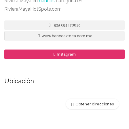
Riviera Maya en
bancos
categoría en
RivieraMayaHotSpots.com
+525554478810
www.bancoazteca.com.mx
Instagram
Ubicación
Obtener direcciones