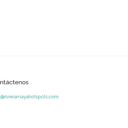
ntáctenos
o@rivieramayahotspots.com