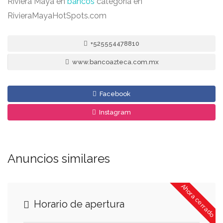
Riviera Maya en
bancos
categoría en
RivieraMayaHotSpots.com
+525554478810
www.bancoazteca.com.mx
Facebook
Instagram
Anuncios similares
Ahora cerrado
Horario de apertura