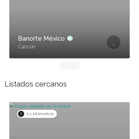
Banorte México
Cancún
Listados cercanos
o
2.1 kilómetros