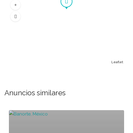
Leaflet
Anuncios similares
o