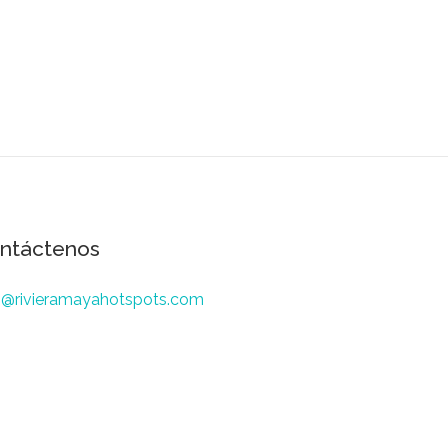
ntáctenos
o@rivieramayahotspots.com