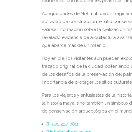
residencial, con imponentes pirámides, amp
Aunque partes de Nohmul fueron trágicam
actividad de construcción, el sitio conserv
valiosa información sobre la civilización 
revelado evidencia de arquitectura avanza
que abarca más de un milenio.
Hoy en día, los visitantes aún pueden expl
trazado original de la ciudad, obteniendo
de los desafíos de la preservación del pat
importancia de proteger los sitios culturale
Para los viajeros y entusiastas de la histo
la historia maya, sino también un símbolo d
de conservación arqueológica en el mun
+501-227-0811