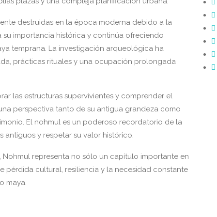
lias plazas y una compleja planificación urbana.
ente destruidas en la época moderna debido a la
a su importancia histórica y continúa ofreciendo
maya temprana. La investigación arqueológica ha
da, prácticas rituales y una ocupación prolongada
orar las estructuras supervivientes y comprender el
 una perspectiva tanto de su antigua grandeza como
rimonio. El nohmul es un poderoso recordatorio de la
s antiguos y respetar su valor histórico.
ria, Nohmul representa no sólo un capítulo importante en
e pérdida cultural, resiliencia y la necesidad constante
do maya.