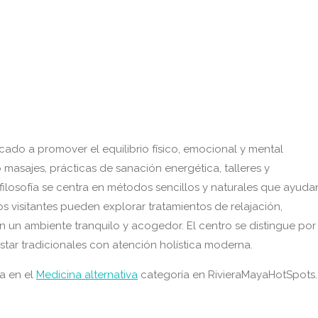
cado a promover el equilibrio físico, emocional y mental
masajes, prácticas de sanación energética, talleres y
 filosofía se centra en métodos sencillos y naturales que ayuda
os visitantes pueden explorar tratamientos de relajación,
n un ambiente tranquilo y acogedor. El centro se distingue por
estar tradicionales con atención holística moderna.
ya en el
Medicina alternativa
categoría en RivieraMayaHotSpots.