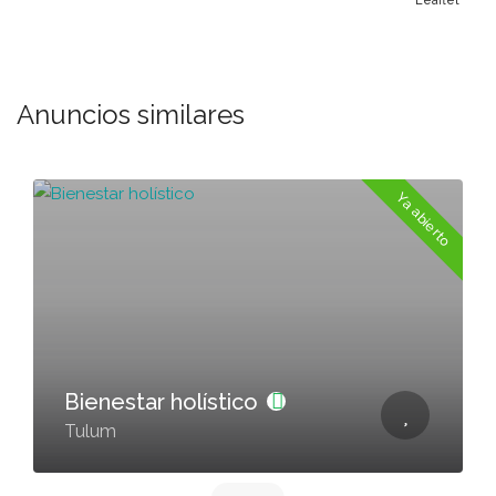
Leaflet
Anuncios similares
o
Ya abierto
Bienestar holístico
Tulum