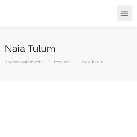
Naia Tulum
RiveraMayaHotSpots
Products
Naia Tulum