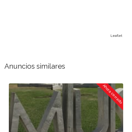
Leaflet
Anuncios similares
o
Ahora cerrado