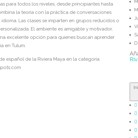
M
as para todos los niveles, desde principiantes hasta
M
mbina la teoría con la práctica de conversaciones
J
l idioma. Las clases se imparten en grupos reducidos o
V
personalizada. El ambiente es amigable y motivador,
S
Una excelente opción para quienes buscan aprender
D
ia en Tulum.
Añ
Riv
 de español de la Riviera Maya en la categoría
Spots.com
I