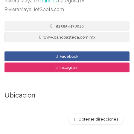
Riviera Maya en
bancos
categoría en
RivieraMayaHotSpots.com
+525554478810
www.bancoazteca.com.mx
Facebook
Instagram
Ubicación
Obtener direcciones