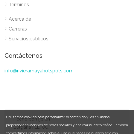
Términos
Acerca de
Carreras
Servicios públicos
Contáctenos
info@rivieramayahotspots.com
Utilizamos cookies para personalizar el contenido y los anuncios,
Hecho con ᥫ᭡ en
proporcionar funciones de redes sociales y analizar nuestro tráfico. También
Bulgaria | EE. UU. |
compartimos información sobre el uso que haces de nuestro sitio con