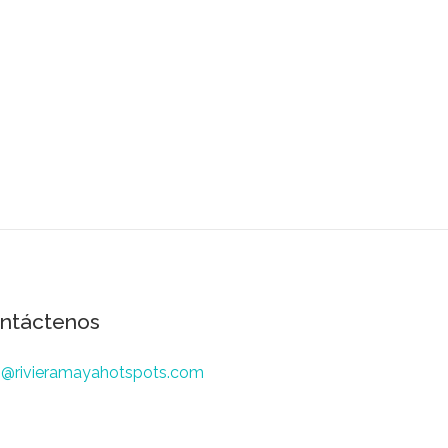
ntáctenos
o@rivieramayahotspots.com