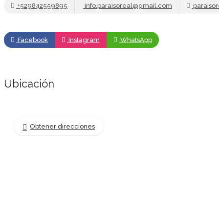
+529842559895
info.paraisoreal@gmail.com
paraiso
Facebook
Instagram
WhatsApp
Ubicación
Obtener direcciones