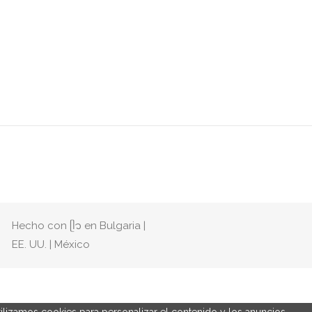
Hecho con ᥫ᭡ en Bulgaria |
EE. UU. | México