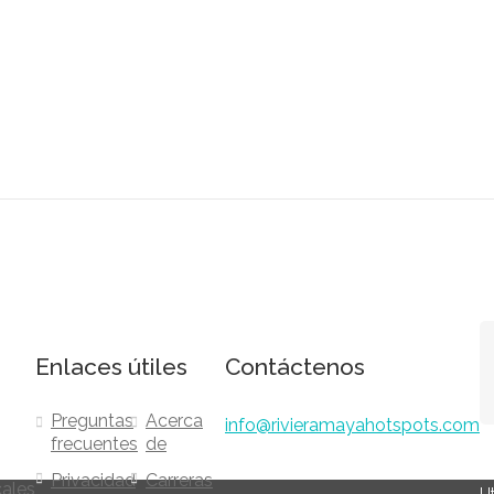
Enlaces útiles
Contáctenos
Preguntas
Acerca
info@rivieramayahotspots.com
frecuentes
de
Privacidad
Carreras
cales