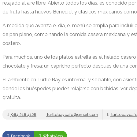
relajado al aire libre. Abierto todos los días, es conocido p
de fruta hasta huevos Benedict y clásicos mexicanos como
A medida que avanza el día, el menú se amplía para incluir 
de pan plano, combinando la comida casera mexicana y es
costero.
Para muchos, uno de los platos estrella es el helado casero 
chocolate y fresa: un capricho perfecto después de una c
El ambiente en Turtle Bay es informal y sociable, con asient
donde los huéspedes pueden relajarse con bebidas, ver depo
gratuita.
984 218 4128
turtlebaycafe@gmail.com
turtlebaycaf
Facebook
WhatsApp