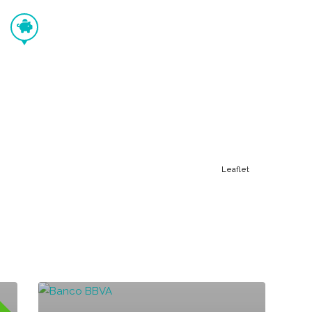
Leaflet
erto