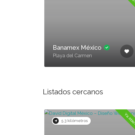
Banamex México
Playa del Carmen
Listados cercanos
Ahora cerrado
Ya abi
5.3 kilómetros