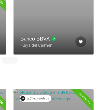
Banco BBVA
Playa del Carmen
P
erto
Ya abierto
5.7 kilómetros