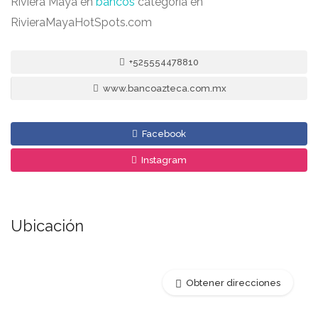
Riviera Maya en
bancos
categoría en
RivieraMayaHotSpots.com
+525554478810
www.bancoazteca.com.mx
Facebook
Instagram
Ubicación
Obtener direcciones