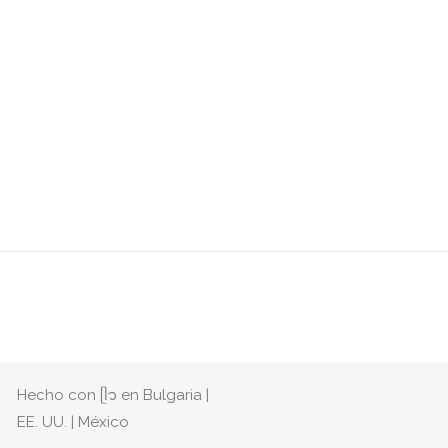
Hecho con ᥫ᭡ en Bulgaria |
EE. UU. | México