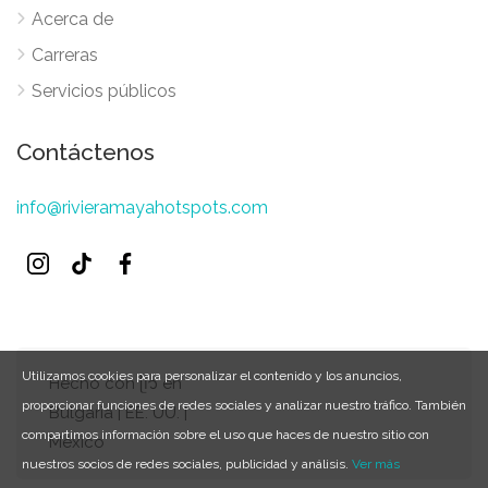
Acerca de
Carreras
Servicios públicos
Contáctenos
info@rivieramayahotspots.com
Utilizamos cookies para personalizar el contenido y los anuncios,
Hecho con ᥫ᭡ en
proporcionar funciones de redes sociales y analizar nuestro tráfico. También
Bulgaria | EE. UU. |
compartimos información sobre el uso que haces de nuestro sitio con
México
nuestros socios de redes sociales, publicidad y análisis.
Ver más