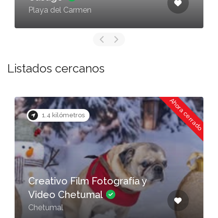
Playa del Carmen
Listados cercanos
o
Ahora cerrado
1.4 kilómetros
Creativo Film Fotografía y
Video Chetumal
Chetumal