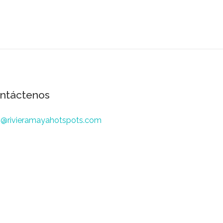
ntáctenos
o@rivieramayahotspots.com