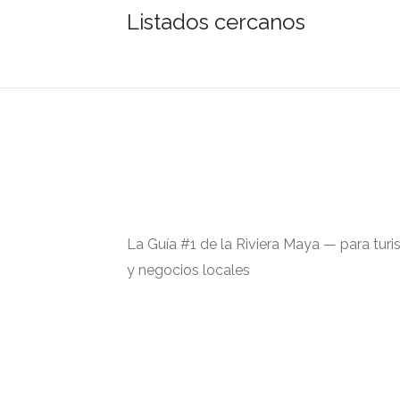
Listados cercanos
La Guía #1 de la Riviera Maya — para turi
y negocios locales
Hecho con ᥫ᭡ en Bulgaria | EE. UU. | M