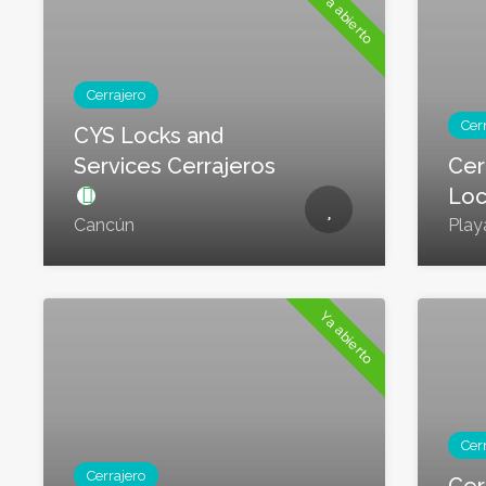
Ya abierto
Cerrajero
Cer
CYS Locks and
Services Cerrajeros
Cer
Lo
Cancún
Play
Ya abierto
Cer
Cerrajero