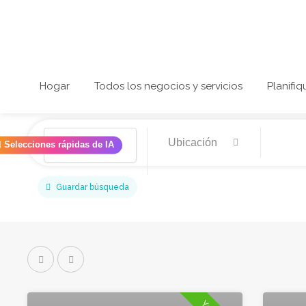
Hogar
Todos los negocios y servicios
Planifiq
✨
Selecciones rápidas de IA
Guardar búsqueda