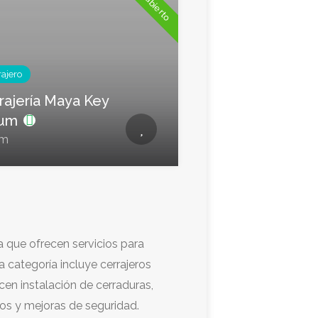
Ya abierto
rajero
rajería Maya Key
lum
um
a que ofrecen servicios para
ta categoría incluye cerrajeros
en instalación de cerraduras,
os y mejoras de seguridad.