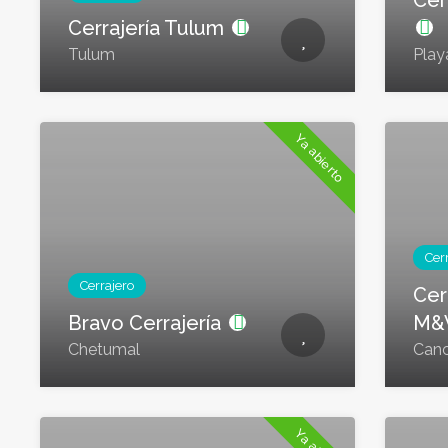
Cer
Cerrajería Tulum
Tulum
Play
Ya abierto
Cer
Cerrajero
Cer
Bravo Cerrajería
M&
Chetumal
Can