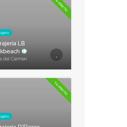
Ya abierto
rajero
rajería LB
ckbeach
a del Carmen
Ya abierto
rajero