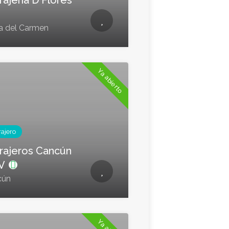
rajería D'Flores
a del Carmen
Ya abierto
rajero
rajeros Cancún
V
cún