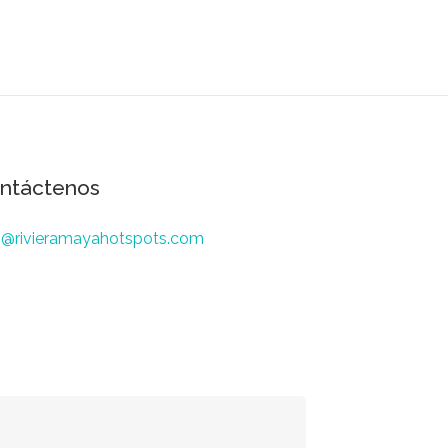
ntáctenos
o@rivieramayahotspots.com