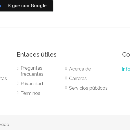
Sigue con
Google
Enlaces útiles
Co
Preguntas
Acerca de
inf
frecuentes
stas
Carreras
Privacidad
Servicios públicos
Términos
éxico