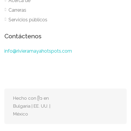
Acerca de
Carreras
Servicios públicos
Contáctenos
info@rivieramayahotspots.com
Hecho con ᥫ᭡ en
Bulgaria | EE. UU. |
México