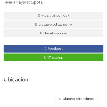
RivieraMayaHotSpots.
+52 1 998 153 7727
crcsa@prodigy.net.mx
l.facebook.com
Facebook
WhatsApp
Ubicación
Obtener direcciones