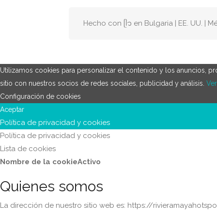
Hecho con ᥫ᭡ en Bulgaria | EE. UU. | M
Utilizamos cookies para personalizar el contenido y los anuncios, p
sitio con nuestros socios de redes sociales, publicidad y análisis.
Ve
Configuración de cookies
Aceptar
Política de privacidad y cookies
Política de privacidad y cookies
Lista de cookies
Nombre de la cookie
Activo
Quienes somos
La dirección de nuestro sitio web es: https://rivieramayahotsp