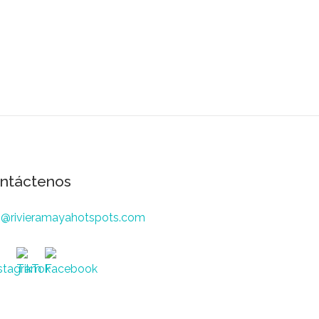
ntáctenos
o@rivieramayahotspots.com