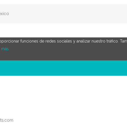
éxico
roporcionar funciones de redes sociales y analizar nuestro tráfico.
r más
ots.com